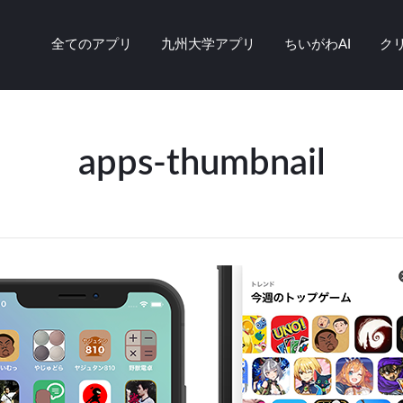
全てのアプリ
九州大学アプリ
ちいがわAI
ク
apps-thumbnail