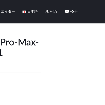
リエイター
日本語
+4万
+5千
-Pro-Max-
1