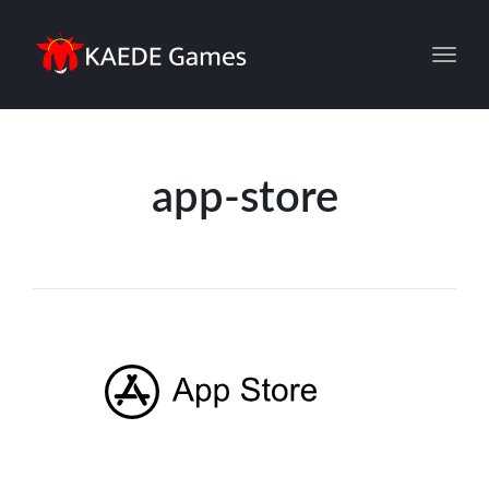
Toggl
app-store