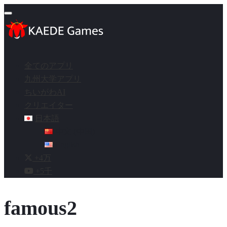
Toggle navigation
全てのアプリ
九州大学アプリ
ちいがわAI
クリエイター
日本語
中文 (中国)
English
+4万
+5千
famous2