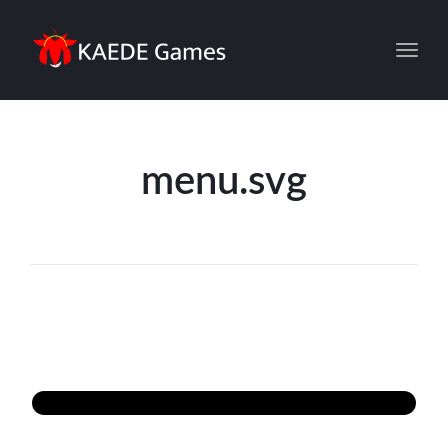
Toggl
menu.svg