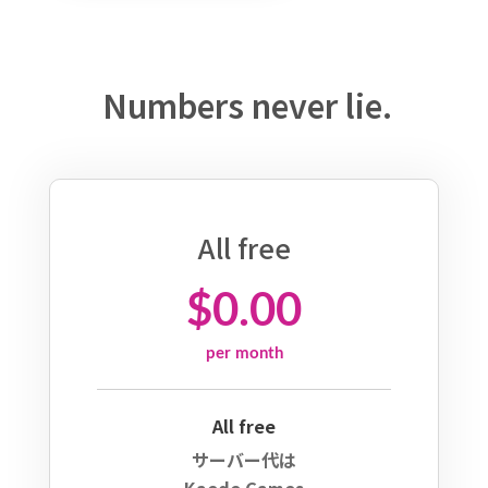
Numbers never lie.
All free
$0.00
per month
All free
サーバー代は